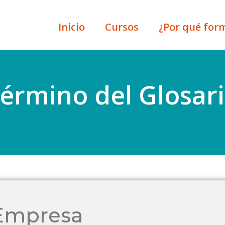
Inicio
Cursos
¿Por qué for
érmino del Glosar
Empresa