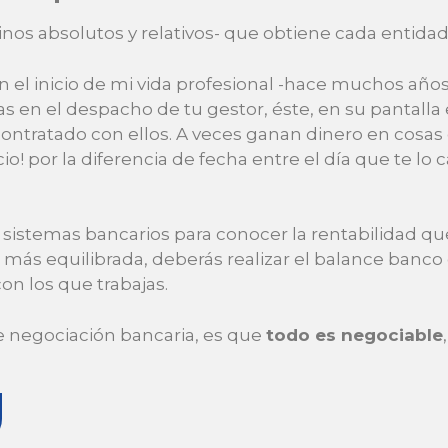
inos absolutos y relativos- que obtiene cada entida
n el inicio de mi vida profesional -hace muchos año
s en el despacho de tu gestor, éste, en su pantalla
ntratado con ellos. A veces ganan dinero en cosas q
o! por la diferencia de fecha entre el día que te lo 
istemas bancarios para conocer la rentabilidad que 
más equilibrada, deberás realizar el balance banc
n los que trabajas.
de negociación bancaria, es que
todo es negociable