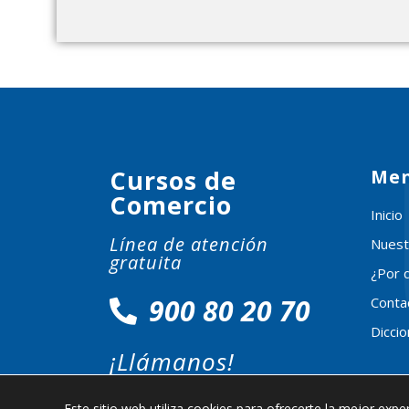
Cursos de
Me
Comercio
Inicio
Línea de atención
Nuest
gratuita
¿Por 
900 80 20 70
Conta
Dicci
¡Llámanos!
Este sitio web utiliza cookies para ofrecerte la mejor exper