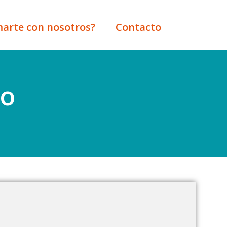
marte con nosotros?
Contacto
io