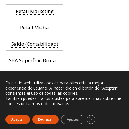
Retail Marketing
Retail Media
Saldo (Contabilidad)
SBA Superficie Bruta Alquilable
Seguro comercio (multiriesgo)
Este sitio web utiliza cookies para ofrecerte la mejor
experiencia de usuario. Al hacer clic en el botón de "Aceptar"
Seguro de Lucro Cesante
consientes el uso de todas las cookies.
También puedes ir a los
ajustes
para aprender más sobre qué
cookies utilizamos o desactivarlas.
Seguro de responsabilidad civil
Cerrar el banner de
Aceptar
Rechazar
Ajustes
Seguro de robo