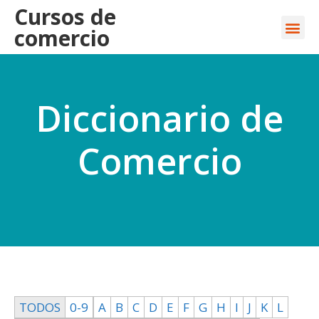
Cursos de
comercio
Diccionario de
Comercio
TODOS
0-9
A
B
C
D
E
F
G
H
I
J
K
L