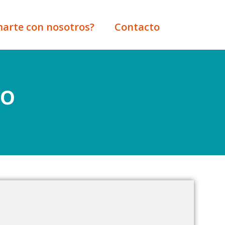
marte con nosotros?
Contacto
io