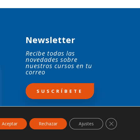
Newsletter
Recibe todas las
novedades sobre
nuestros cursos en tu
correo
SUSCRÍBETE
Cerrar el ban
Aceptar
Rechazar
Ajustes