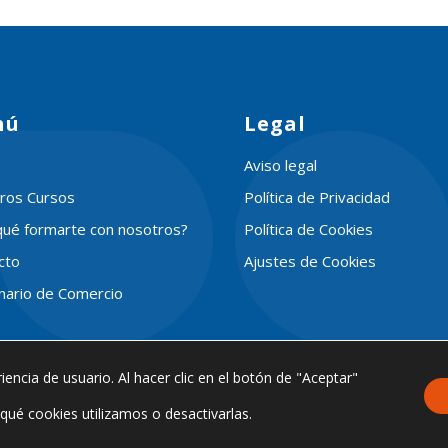
nú
Legal
Aviso legal
ros Cursos
Política de Privacidad
qué formarte con nosotros?
Política de Cookies
cto
Ajustes de Cookies
onario de Comercio
iencia de usuario. Al hacer clic en el botón de "Aceptar"
ué cookies utilizamos o desactivarlas.
s los Derechos Reservados