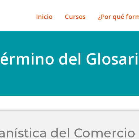
Inicio
Cursos
¿Por qué for
érmino del Glosar
nística del Comercio