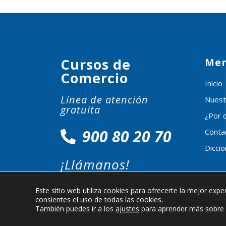
Cursos de
Me
Comercio
Inicio
Línea de atención
Nuest
gratuita
¿Por 
900 80 20 70
Conta
Dicci
¡Llámanos!
Este sitio web utiliza cookies para ofrecerte la mejor exper
consientes el uso de todas las cookies.
También puedes ir a los
ajustes
para aprender más sobre q
© Aduo Group Global Educational Technology S.L. - Todo