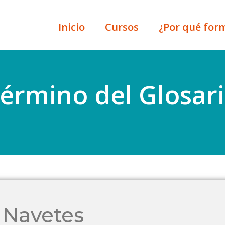
Inicio
Cursos
¿Por qué for
érmino del Glosar
 Navetes