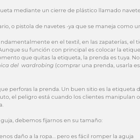
queta mediante un cierre de plástico llamado navet
io, o pistola de navetes -ya que se maneja como una 
fundamentalmente en el textil, en las zapaterías, el
 Aunque su función con principal es colocar la etique
ento que quitas la etiqueta, la prenda es tuya. No v
nica del wardrobing
(comprar una prenda, usarla esc
e perforas la prenda. Un buen sitio es la etiqueta de
uto, el peligro está cuando los clientes manipulan o
a.
aguja, debemos fijarnos en su tamaño:
enos daño a la ropa… pero es fácil romper la aguja